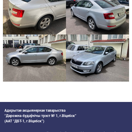
Адкрытае акцыянернае таварыства
“Дарожна-будаўнiчы трэст № 1, г.Вiцебск”
(ААТ “ДБТ-1, г.Вiцебск”)
УНП 300000398