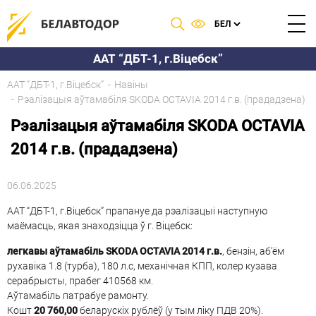
ААТ “ДБТ-1, г.Вiцебск”
ААТ “ДБТ-1, г.Вiцебск”
Навіны
Рэалізацыя аўтамабіля SKODA OCTAVIA 2014 г.в. (прададзена)
Рэалізацыя аўтамабіля SKODA OCTAVIA
2014 г.в. (прададзена)
06.06.2025
ААТ “ДБТ-1, г.Віцебск” прапануе да рэалізацыі наступную
маёмасць, якая знаходзіцца ў г. Віцебск:
легкавы аўтамабіль SKODA OCTAVIA 2014 г.в.
, бензін, аб’ём
рухавіка 1.8 (турба), 180 л.с, механічная КПП, колер кузава
серабрысты, прабег 410568 км.
Аўтамабіль патрабуе рамонту.
Кошт
20 760,00
беларускіх рублёў (у тым ліку ПДВ 20%).